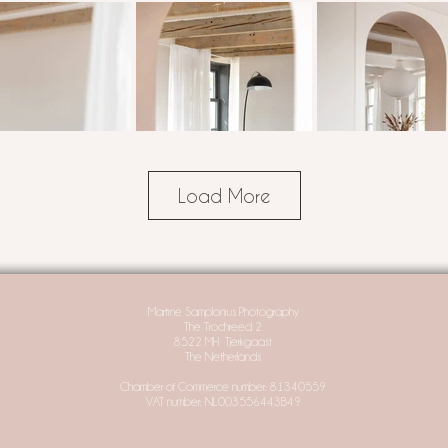
Load More
Martine Samplonius Photography
The Trochreed 2
8522 MH
Tjerkgaast
The Netherlands
Chamber of Commerce number: 81340559
VAT number: NL003556443B49