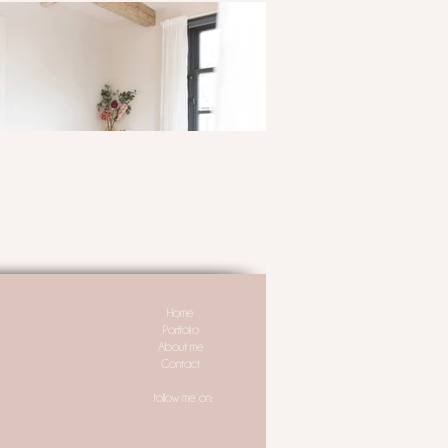
Home
Portfolio
About me
Contact
follow me on: